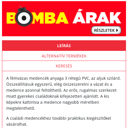
LEÍRÁS
ALTERNATÍV TERMÉKEK
KERESÉS
A fémvázas medencék anyaga 3 rétegű PVC, az aljuk szilárd.
Összeállításuk egyszerű, elég összeszerelni a vázat és a
medence azonnal feltölthető. Az erős, rugalmas szerkezet
miatt gyerekes családoknak kifejezetten ajánlott. A kis
képekre kattintva a medence nagyobb méretben
megtekinthető.
A családi medencékhez további praktikus kiegészítőket
vásárolhat.