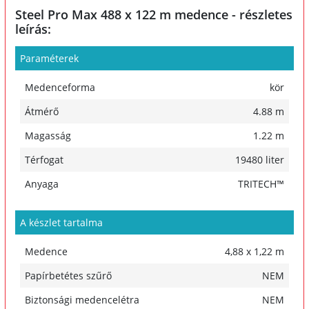
Steel Pro Max 488 x 122 m medence - részletes
leírás:
Paraméterek
Medenceforma
kör
Átmérő
4.88 m
Magasság
1.22 m
Térfogat
19480 liter
Anyaga
TRITECH™
A készlet tartalma
Medence
4,88 x 1,22 m
Papírbetétes szűrő
NEM
Biztonsági medencelétra
NEM