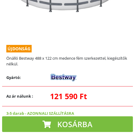
ÚJDONSÁG
Önálló Bestway 488 x 122 cm medence fém szerkezettel, kiegészítők
nélkül.
Gyártó:
121 590 Ft
Az ár nálunk
:
3-5 darab
-
AZONNALI SZÁLLÍTÁSRA
KOSÁRBA