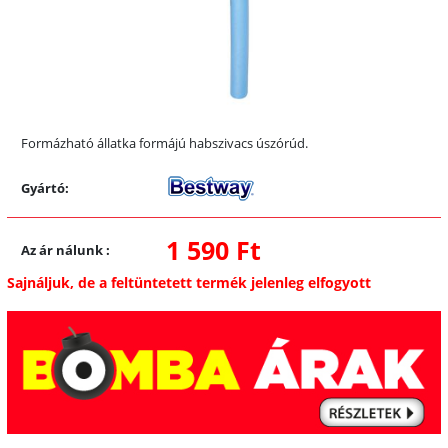
Formázható állatka formájú habszivacs úszórúd.
Gyártó:
1 590 Ft
Az ár nálunk
:
Sajnáljuk, de a feltüntetett termék jelenleg elfogyott