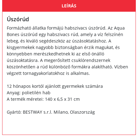
LEÍRÁS
Úszórúd
Formázható állatka formájú habszivacs úszórúd. Az Aqua
Bones úszórúd egy habszivacs rúd, amely a víz felszínén
lebeg, és kiváló segédeszköz az úszásoktatáshoz. A
kisgyermekek nagyobb biztonságban érzik magukat, és
könnyebben merészkedhetnek ki az első önálló
úszásoktatásra. A megerősített csuklórendszernek
köszönhetően a rúd különböző formákra alakítható. Vízben
végzett tornagyakorlatokhoz is alkalmas.
12 hónapos kortól ajánlott gyermekek számára
Anyag: polietilén hab
A termék méretei: 140 x 6,5 x 31 cm
Gyártó: BESTWAY s.r.l. Milano, Olaszország