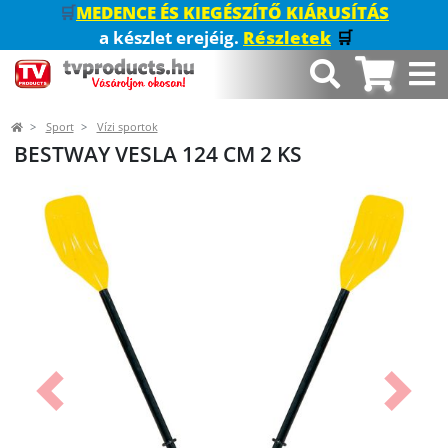
🛒
MEDENCE ÉS KIEGÉSZÍTŐ KIÁRUSÍTÁS
a készlet erejéig.
Részletek
🛒
Sport
Vízi sportok
BESTWAY VESLA 124 CM 2 KS
Előző
Követk