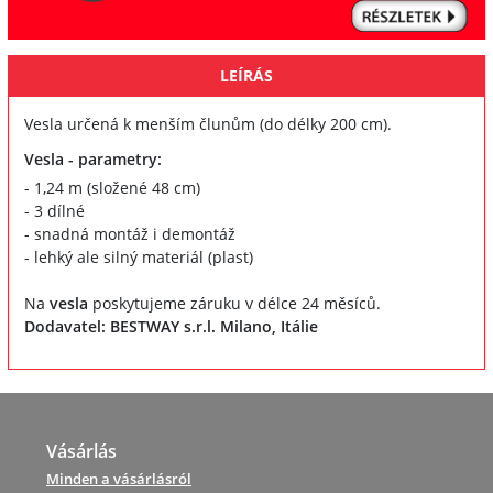
LEÍRÁS
Vesla určená k menším člunům (do délky 200 cm).
Vesla - parametry:
- 1,24 m (složené 48 cm)
- 3 dílné
- snadná montáž i demontáž
- lehký ale silný materiál (plast)
Na
vesla
poskytujeme záruku v délce 24 měsíců.
Dodavatel: BESTWAY s.r.l. Milano, Itálie
Vásárlás
Minden a vásárlásról