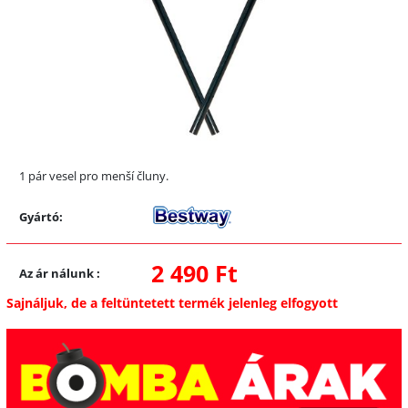
1 pár vesel pro menší čluny.
Gyártó:
2 490 Ft
Az ár nálunk
:
Sajnáljuk, de a feltüntetett termék jelenleg elfogyott