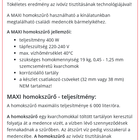
Tökéletes eredmény az ivóvíz tisztításának technológiájával!
A MAXI homokszűrő használható a kínálatunkban
megtalálható családi medencék bármelyikéhez.
A MAXI homokszűrő jellemzői:
teljesítmény 400 W
tápfeszültség 220-240 V
max. vízhőmérséklet 40°C
szükséges homokmennyiség 19 kg, 0,45 - 1,25 mm
szemcseméretű kvarchomok
korrózióálló tartály
a készlet csatlakozó csöveket (32 mm vagy 38 mm)
NEM tartalmaz!
MAXI homokszűrő - teljesítmény:
A homokszűrő maximális teljesítménye 6 000 liter/óra.
A homokszűrő
egy kvarchomokkal töltött tartályon keresztül
folyatja át a medence vizét, a vízben lévő szennyeződések
fennakadnak a szűrőben. Az átszűrt víz pedig visszakerül a
medencébe.
A homokszűrő
az ivóvíz tisztításának