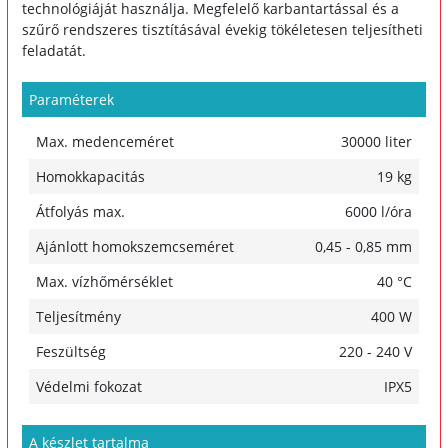
technológiáját használja. Megfelelő karbantartással és a
szűrő rendszeres tisztításával évekig tökéletesen teljesítheti
feladatát.
Paraméterek
Max. medenceméret
30000 liter
Homokkapacitás
19 kg
Átfolyás max.
6000 l/óra
Ajánlott homokszemcseméret
0,45 - 0,85 mm
Max. vízhőmérséklet
40 °C
Teljesítmény
400 W
Feszültség
220 - 240 V
Védelmi fokozat
IPX5
A készlet tartalma