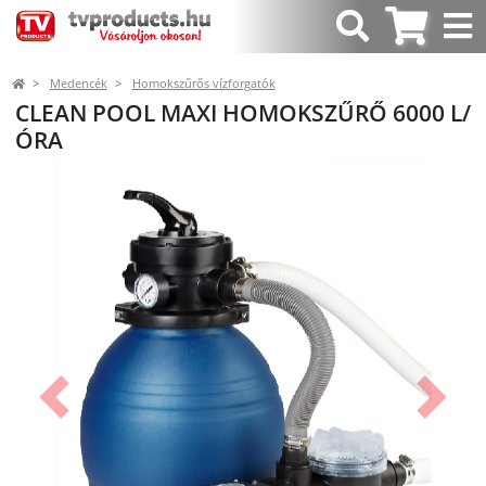
Medencék
Homokszűrős vízforgatók
CLEAN POOL MAXI HOMOKSZŰRŐ 6000 L/
ÓRA
Előző
Követk