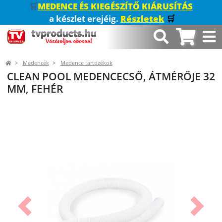
🛒
MEDENCE ÉS KIEGÉSZÍTŐ KIÁRUSÍTÁS
a készlet erejéig.
Részletek
🛒
Medencék
Medence tartozékok
CLEAN POOL MEDENCECSŐ, ÁTMÉRŐJE 32
MM, FEHÉR
Előző
Követk