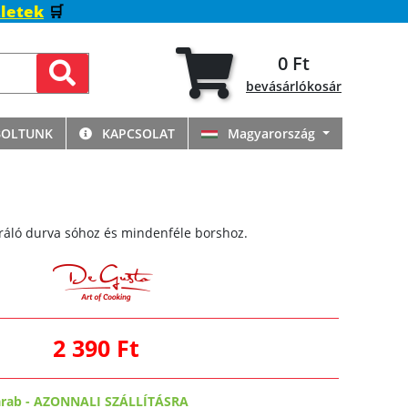
letek
🛒
0 Ft
bevásárlókosár
BOLTUNK
KAPCSOLAT
Magyarország
áló durva sóhoz és mindenféle borshoz.
2 390 Ft
arab
-
AZONNALI SZÁLLÍTÁSRA