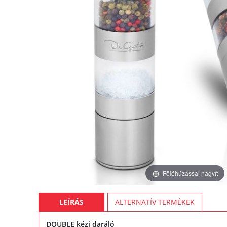
Föléhúzással nagyít
LEÍRÁS
ALTERNATÍV TERMÉKEK
DOUBLE kézi daráló