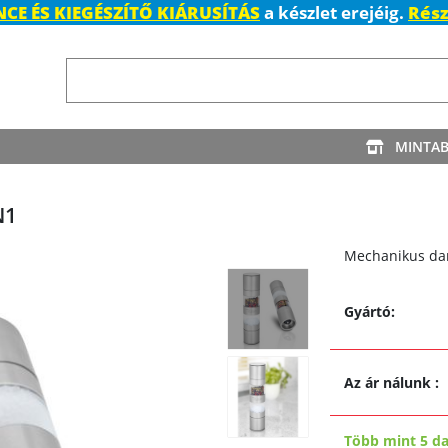
CE ÉS KIEGÉSZÍTŐ KIÁRUSÍTÁS
a készlet erejéig.
Rész
MINTA
N1
Mechanikus dar
Gyártó:
Az ár nálunk
:
Több mint 5 d