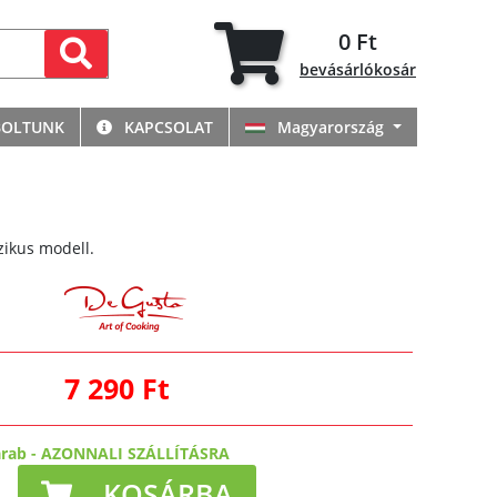
0 Ft
bevásárlókosár
BOLTUNK
KAPCSOLAT
Magyarország
szikus modell.
7 290 Ft
arab
-
AZONNALI SZÁLLÍTÁSRA
KOSÁRBA