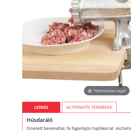
Föléhúzással nagyít
LEÍRÁS
ALTERNATÍV TERMÉKEK
Húsdaráló
Cinezett bevonattal, fa fogantyús hajtókarral. Asztalra