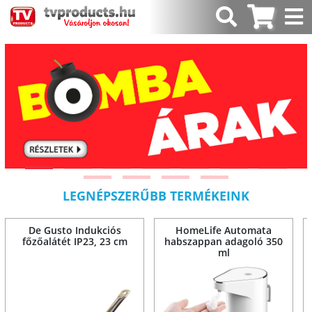
LEGNÉPSZERŰBB TERMÉKEINK
De Gusto Indukciós
HomeLife Automata
főzőalátét IP23, 23 cm
habszappan adagoló 350
ml