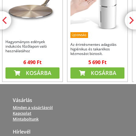
ÚJDONSÁG
Hagyományos edények
Az érintésmentes adagolás
indukciós főzőlapon való
higiénikus és takarékos
használatához
kézmosást biztosít.
6 490 Ft
5 690 Ft
KOSÁRBA
KOSÁRBA
Vásárlás
Minden a vásárlásról
Kapcsolat
Mintaboltunk
Hírlevél