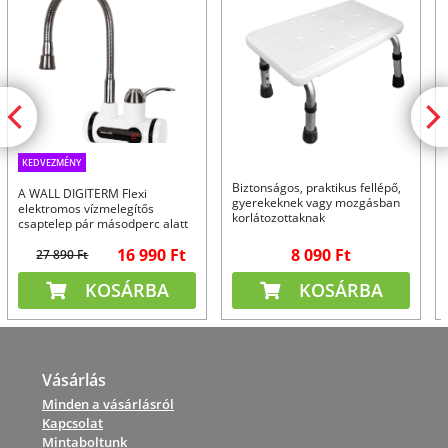
KEDVEZMÉNY
Biztonságos, praktikus fellépő,
A WALL DIGITERM Flexi
gyerekeknek vagy mozgásban
elektromos vízmelegítős
korlátozottaknak
csaptelep pár másodperc alatt
felmelegíti a vizet, így
16 990 Ft
8 090 Ft
könnyedén juthat meleg vízhez
27 890 Ft
olyan helyeken, ahol a
melegvíz-ellátás nem biztosított
KOSÁRBA
KOSÁRBA
Vásárlás
Minden a vásárlásról
Kapcsolat
Mintaboltunk