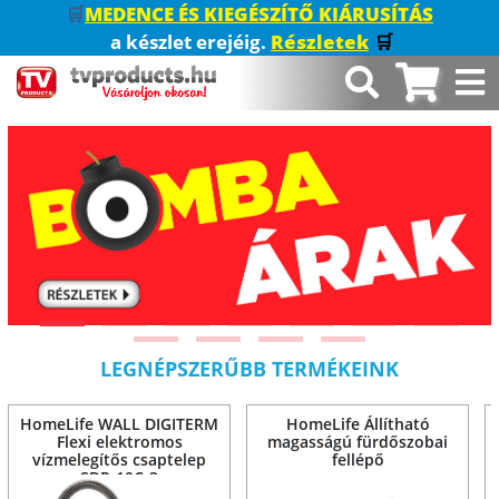
🛒
MEDENCE ÉS KIEGÉSZÍTŐ KIÁRUSÍTÁS
a készlet erejéig.
Részletek
🛒
LEGNÉPSZERŰBB TERMÉKEINK
HomeLife WALL DIGITERM
HomeLife Állítható
Flexi elektromos
magasságú fürdőszobai
vízmelegítős csaptelep
fellépő
SDR-10C-3