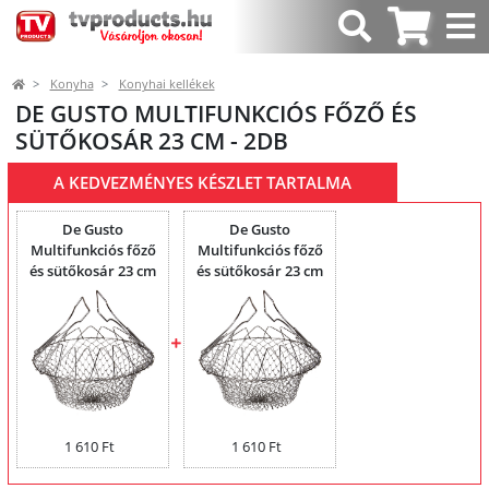
Konyha
Konyhai kellékek
DE GUSTO MULTIFUNKCIÓS FŐZŐ ÉS
SÜTŐKOSÁR 23 CM - 2DB
A KEDVEZMÉNYES KÉSZLET TARTALMA
De Gusto
De Gusto
Multifunkciós főző
Multifunkciós főző
és sütőkosár 23 cm
és sütőkosár 23 cm
PM-1106
PM-1106
1 610 Ft
1 610 Ft