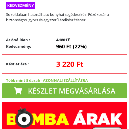
KEDVEZMÉNY
Sokoldalúan használható konyhai segédeszköz. Főzőkosár a
biztonságos, gyors és egyszerű ételkészítéshez.
Ár önállóan
:
4 180 Ft
960 Ft (22%)
Kedvezmény
:
3 220 Ft
Készlet ára
:
Több mint 5 darab
-
AZONNALI SZÁLLÍTÁSRA
KÉSZLET MEGVÁSÁRLÁSA