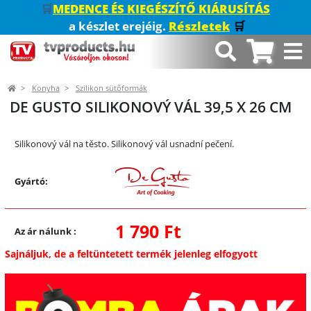
🛒
MEDENCE ÉS KIEGÉSZÍTŐ KIÁRUSÍTÁS
a készlet erejéig.
Részletek
🛒
Konyha
Szilikon sütőformák
DE GUSTO SILIKONOVÝ VÁL 39,5 X 26 CM
Előző
Következő
Silikonový vál na těsto. Silikonový vál usnadní pečení.
Gyártó:
1 790 Ft
Az ár nálunk
:
Sajnáljuk, de a feltüntetett termék jelenleg elfogyott