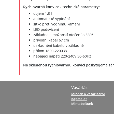
Rychlovarná konvice - technické parametry:
objem 1,8 l
automatické vypínání
sítko proti vodnímu kameni
LED podsvícení
základna s možností otočení o 360°
přívodní kabel 67 cm
uskladnění kabelu v základně
příkon 1850-2200 W
napájecí napětí 220-240V 50-60Hz
Na
skleněnou rychlovarnou konvici
poskytujeme záru
Vásárlás
Minden a vásárlásról
Kapcsolat
Mintaboltunk