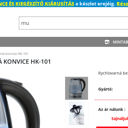
CE ÉS KIEGÉSZÍTŐ KIÁRUSÍTÁS
a készlet erejéig.
Rész
MINTA
rná konvice HK-101
 KONVICE HK-101
Rychlovarná bez
Gyártó:
Az ár nálunk
:
Sajnálju