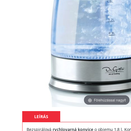
Föléhúzással nagyít
LEÍRÁS
Bezspirálová
rychlovarná konvice
o objemu 1,8 l. Ko