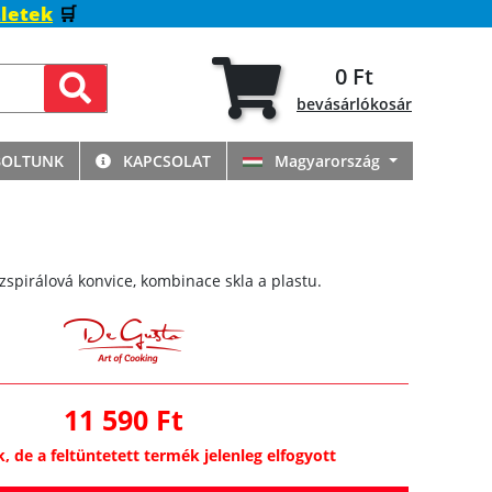
letek
🛒
0 Ft
bevásárlókosár
BOLTUNK
KAPCSOLAT
Magyarország
spirálová konvice, kombinace skla a plastu.
11 590 Ft
k, de a feltüntetett termék jelenleg elfogyott