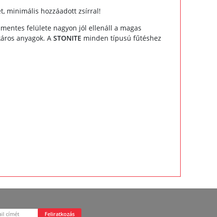
t, minimális hozzáadott zsírral!
smentes felülete nagyon jól ellenáll a magas
káros anyagok. A
STONITE
minden típusú fűtéshez
Feliratkozás