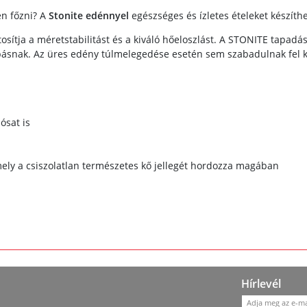
n főzni? A
Stonite edénnyel
egészséges és ízletes ételeket készíthe
tosítja a méretstabilitást és a kiváló hőeloszlást. A STONITE tapadá
ásnak. Az üres edény túlmelegedése esetén sem szabadulnak fel 
ósat is
amely a csiszolatlan természetes kő jellegét hordozza magában
Hírlevél