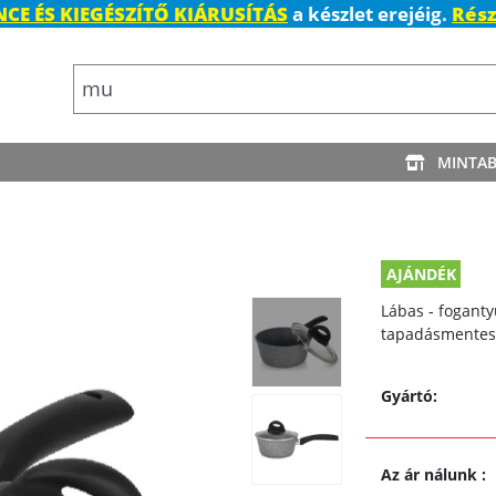
CE ÉS KIEGÉSZÍTŐ KIÁRUSÍTÁS
a készlet erejéig.
Rész
MINTA
AJÁNDÉK
Lábas - foganty
tapadásmentes s
Gyártó:
Az ár nálunk
: