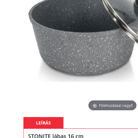
Föléhúzással nagyít
LEÍRÁS
STONITE lábas 16 cm