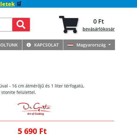
letek
🛒
0 Ft
bevásárlókosár
BOLTUNK
KAPCSOLAT
Magyarország
úval - 16 cm átmérőjű és 1 liter térfogatú,
tonite felülettel.
5 690 Ft