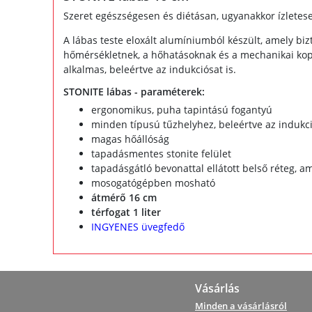
Szeret egészségesen és diétásan, ugyanakkor ízletese
A lábas teste eloxált alumíniumból készült, amely biz
hőmérsékletnek, a hőhatásoknak és a mechanikai kop
alkalmas, beleértve az indukciósat is.
STONITE lábas - paraméterek:
ergonomikus, puha tapintású fogantyú
minden típusú tűzhelyhez, beleértve az indukci
magas hőállóság
tapadásmentes stonite felület
tapadásgátló bevonattal ellátott belső réteg, 
mosogatógépben mosható
átmérő 16 cm
térfogat 1 liter
INGYENES üvegfedő
Vásárlás
Minden a vásárlásról