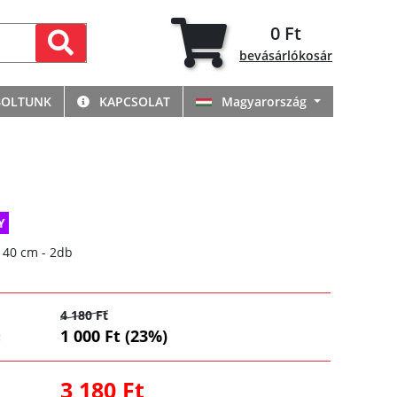
0 Ft
bevásárlókosár
BOLTUNK
KAPCSOLAT
Magyarország
Y
x 40 cm - 2db
4 180 Ft
1 000 Ft (23%)
:
3 180 Ft