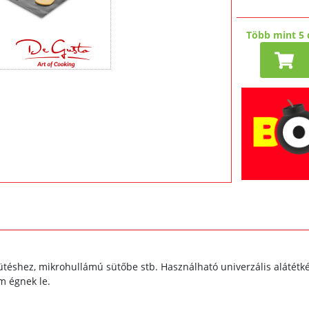
Több mint 5 
ütéshez, mikrohullámú sütőbe stb. Használható univerzális alátétk
m égnek le.