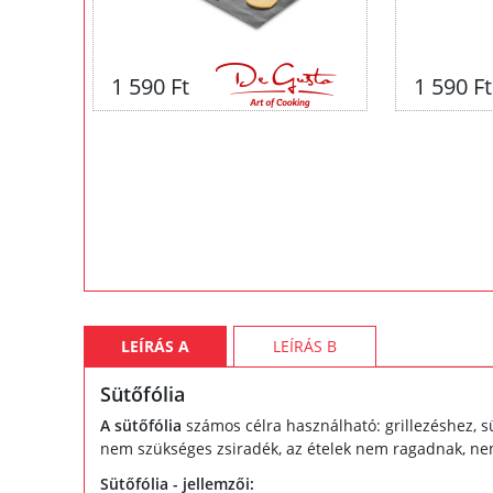
1 590 Ft
1 590 Ft
LEÍRÁS A
LEÍRÁS B
Sütőfólia
A sütőfólia
számos célra használható: grillezéshez, s
nem szükséges zsiradék, az ételek nem ragadnak, ne
Sütőfólia - jellemzői: