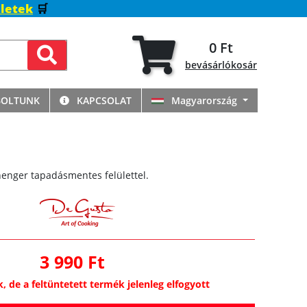
letek
🛒
0 Ft
bevásárlókosár
BOLTUNK
KAPCSOLAT
Magyarország
henger tapadásmentes felülettel.
3 990 Ft
k, de a feltüntetett termék jelenleg elfogyott