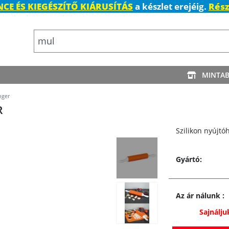
CE ÉS KIEGÉSZÍTŐ KIÁRUSÍTÁS
a készlet erejéig.
Rész
MINTA
nger
R
Szilikon nyújtó
Gyártó:
Az ár nálunk
:
Sajnálju