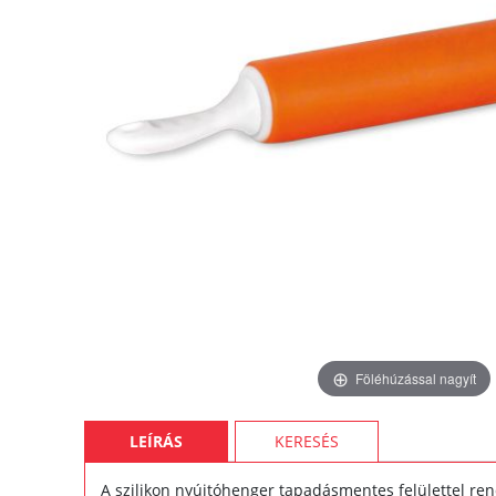
Föléhúzással nagyít
LEÍRÁS
KERESÉS
A szilikon nyújtóhenger tapadásmentes felülettel rend