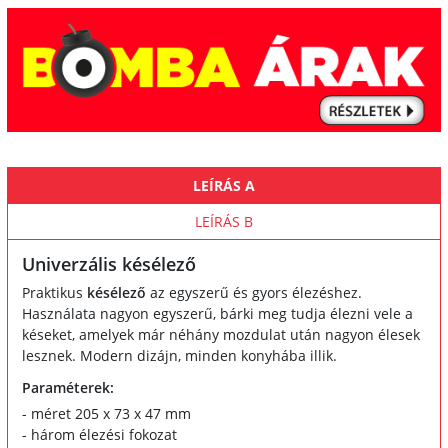
LEÍRÁS A
LEÍRÁS B
Univerzális késélező
Praktikus
késélező
az egyszerű és gyors élezéshez.
Használata nagyon egyszerű, bárki meg tudja élezni vele a
késeket, amelyek már néhány mozdulat után nagyon élesek
lesznek. Modern dizájn, minden konyhába illik.
Paraméterek:
- méret 205 x 73 x 47 mm
- három élezési fokozat