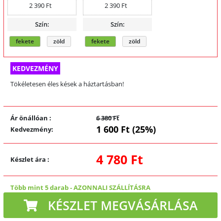
2 390 Ft
2 390 Ft
Szín:
Szín:
fekete
zöld
fekete
zöld
KEDVEZMÉNY
Tökéletesen éles kések a háztartásban!
Ár önállóan
:
6 380 Ft
1 600 Ft (25%)
Kedvezmény
:
4 780 Ft
Készlet ára
:
Több mint 5 darab
-
AZONNALI SZÁLLÍTÁSRA
KÉSZLET MEGVÁSÁRLÁSA