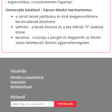
- ergonomikus, csúszásmentes fogantyú
Univerzális késélező - három élezési mechanizmus:
a sérült kések javítására és élük kiegyenesítésére,
kerámiakések élezésére
volfrám - a kések élezése és a kés élének "V" alakúvá
tétele
kerámia - csiszolja a pengét és kiegyenlíti az élezés
során keletkezett felületi egyenetlenségeket.
Vásárlás
Minden a vásárlásról
Kapcsolat
Mintaboltunk
Hírlevél
Feliratkozás