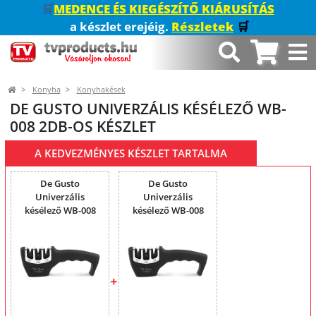
🛒
MEDENCE ÉS KIEGÉSZÍTŐ KIÁRUSÍTÁS
a készlet erejéig.
Részletek
🛒
Konyha
Konyhakések
DE GUSTO UNIVERZÁLIS KÉSÉLEZŐ WB-
008 2DB-OS KÉSZLET
A KEDVEZMÉNYES KÉSZLET TARTALMA
De Gusto
De Gusto
Univerzális
Univerzális
késélező WB-008
késélező WB-008