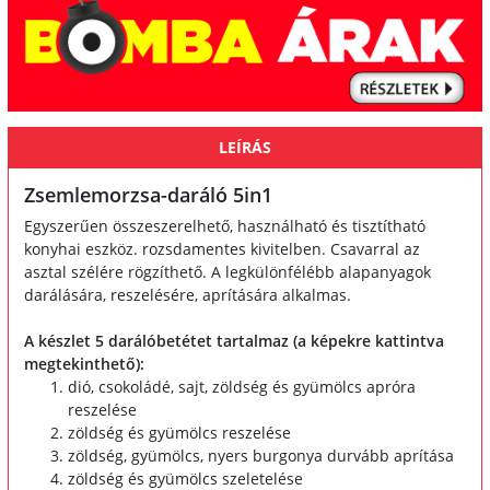
LEÍRÁS
Zsemlemorzsa-daráló 5in1
Egyszerűen összeszerelhető, használható és tisztítható
konyhai eszköz. rozsdamentes kivitelben. Csavarral az
asztal szélére rögzíthető. A legkülönfélébb alapanyagok
darálására, reszelésére, aprítására alkalmas.
A készlet 5 darálóbetétet tartalmaz (a képekre kattintva
megtekinthető):
dió, csokoládé, sajt, zöldség és gyümölcs apróra
reszelése
zöldség és gyümölcs reszelése
zöldség, gyümölcs, nyers burgonya durvább aprítása
zöldség és gyümölcs szeletelése