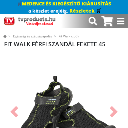
🛒
MEDENCE ÉS KIEGÉSZÍTŐ KIÁRUSÍTÁS
a készlet erejéig.
Részletek
🛒
Egészség és szépségápolás
Fit Walk cipők
FIT WALK FÉRFI SZANDÁL FEKETE 45
Előző
Követk