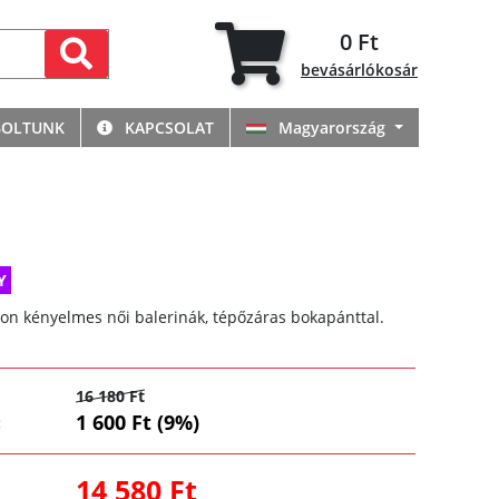
0 Ft
bevásárlókosár
BOLTUNK
KAPCSOLAT
Magyarország
Y
yon kényelmes női balerinák, tépőzáras bokapánttal.
16 180 Ft
1 600 Ft (9%)
:
14 580 Ft