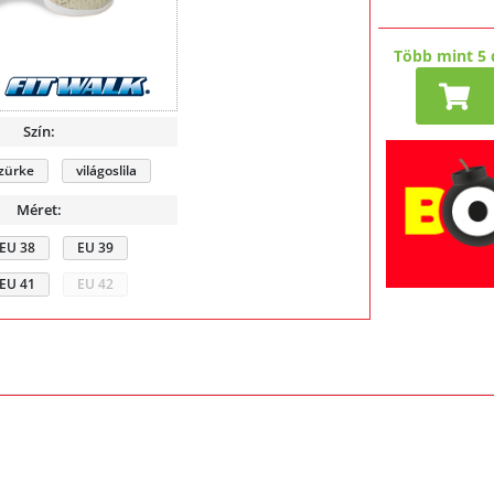
Több mint 5 
Szín:
zürke
világoslila
Méret:
EU 38
EU 39
EU 41
EU 42