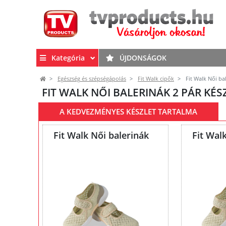
Kategória
ÚJDONSÁGOK
Egészség és szépségápolás
Fit Walk cipők
Fit Walk Női bal
FIT WALK NŐI BALERINÁK 2 PÁR KÉS
A KEDVEZMÉNYES KÉSZLET TARTALMA
Fit Walk Női balerinák
Fit Wal