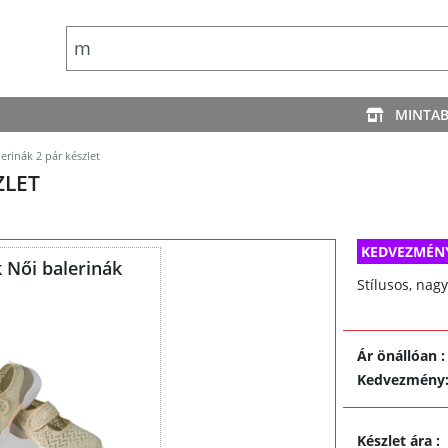
MINTA
erinák 2 pár készlet
ZLET
KEDVEZMÉN
k Női balerinák
Stílusos, nag
Ár önállóan
:
Kedvezmény
Készlet ára
: