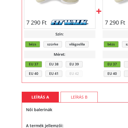
7 290 Ft
7 290 Ft
Szín:
bézs
szürke
világoslila
bézs
s
Méret:
EU 37
EU 38
EU 39
EU 37
EU 40
EU 41
EU 42
EU 40
LEÍRÁS A
LEÍRÁS B
Női balerinák
A termék jellemzői: