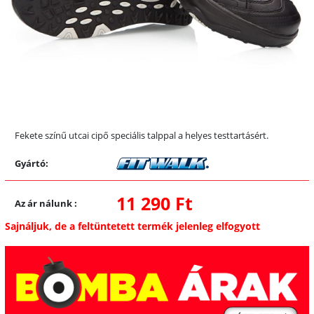
Fekete színű utcai cipő speciális talppal a helyes testtartásért.
Gyártó:
11 290 Ft
Az ár nálunk
:
Sajnáljuk, de a feltüntetett termék jelenleg elfogyott