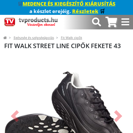
🛒
MEDENCE ÉS KIEGÉSZÍTŐ KIÁRUSÍTÁS
a készlet erejéig.
Részletek
🛒
Egészség és szépségápolás
Fit Walk cipők
FIT WALK STREET LINE CIPŐK FEKETE 43
Előző
Követk