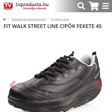
Egészség és szépségápolás
Fit Walk cipők
FIT WALK STREET LINE CIPŐK FEKETE 45
Előző
Követk