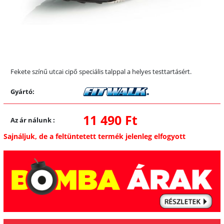
Fekete színű utcai cipő speciális talppal a helyes testtartásért.
Gyártó:
11 490 Ft
Az ár nálunk
:
Sajnáljuk, de a feltüntetett termék jelenleg elfogyott