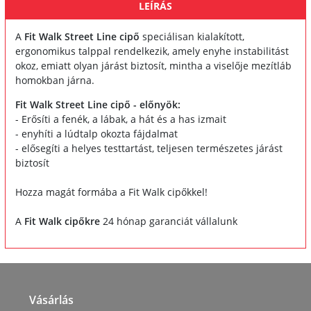
LEÍRÁS
A
Fit Walk Street Line cipő
speciálisan kialakított,
ergonomikus talppal rendelkezik, amely enyhe instabilitást
okoz, emiatt olyan járást biztosít, mintha a viselője mezítláb
homokban járna.
Fit Walk Street Line cipő - előnyök:
- Erősíti a fenék, a lábak, a hát és a has izmait
- enyhíti a lúdtalp okozta fájdalmat
- elősegíti a helyes testtartást, teljesen természetes járást
biztosít
Hozza magát formába a Fit Walk cipőkkel!
A
Fit Walk cipőkre
24 hónap garanciát vállalunk
Vásárlás