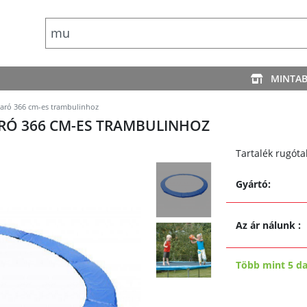
MINTA
karó 366 cm-es trambulinhoz
ARÓ 366 CM-ES TRAMBULINHOZ
Tartalék rugót
Gyártó:
Az ár nálunk
:
Több mint 5 d