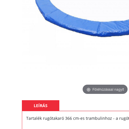
Föléhúzással nagyít
LEÍRÁS
Tartalék rugótakaró 366 cm-es trambulinhoz - a rugó