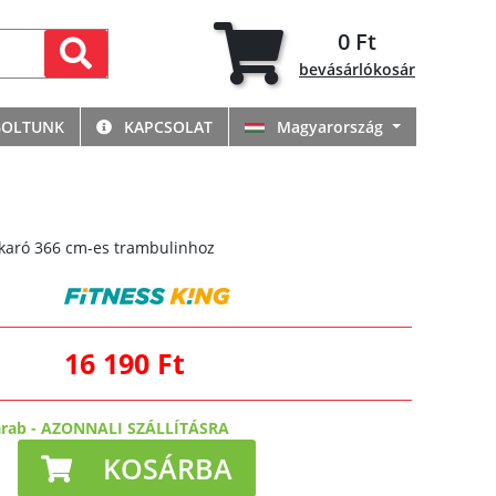
0 Ft
bevásárlókosár
BOLTUNK
KAPCSOLAT
Magyarország
akaró 366 cm-es trambulinhoz
16 190 Ft
arab
-
AZONNALI SZÁLLÍTÁSRA
KOSÁRBA