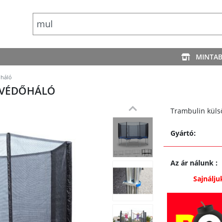
MINTA
őháló
+ VÉDŐHÁLÓ
Trambulin külső
Gyártó:
Az ár nálunk
:
Sajnálju