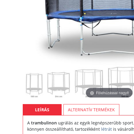
Föléhúzással nagyít
LEÍRÁS
ALTERNATÍV TERMÉKEK
A
trambulinon
ugrálás az egyik legnépszerűbb sport.
könnyen összeállítható, tartozékként
létrát
is vásárol