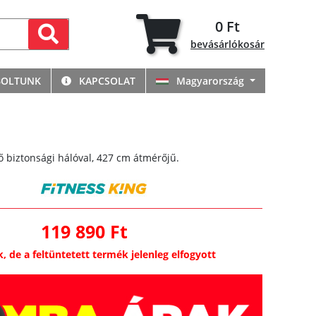
0 Ft
bevásárlókosár
BOLTUNK
KAPCSOLAT
Magyarország
 biztonsági hálóval, 427 cm átmérőjű.
119 890 Ft
k, de a feltüntetett termék jelenleg elfogyott