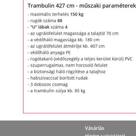
Trambulin 427 cm - műszaki paraméterek
- maximális terhelés
150 kg
- rugók száma
88
-
"U" lábak
száma
4
- az ugrálófelület magassága a talajtól 70 cm
- a védőháló magassága kb. 180 cm
- az ugrálófelület átmérője kb. 407 cm
- védőháló anyaga PE
- rugótakaró (védőszegély a teljes kerület körül) PVC
- szuperrugalmas, nem horzsoló felület
- a biztonsági háló rögzítése a talajhoz
- habszivaccsal borított rudak
- 3 dobozos csomag
- a trambulin súlya kb. 85 kg
Vásárlás
Minden a vásárlásról