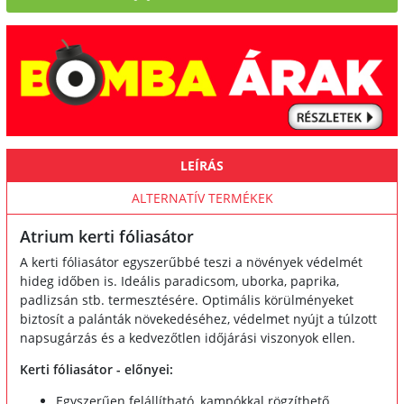
LEÍRÁS
ALTERNATÍV TERMÉKEK
Atrium kerti fóliasátor
A kerti fóliasátor egyszerűbbé teszi a növények védelmét
hideg időben is. Ideális paradicsom, uborka, paprika,
padlizsán stb. termesztésére. Optimális körülményeket
biztosít a palánták növekedéséhez, védelmet nyújt a túlzott
napsugárzás és a kedvezőtlen időjárási viszonyok ellen.
Kerti fóliasátor - előnyei:
Egyszerűen felállítható, kampókkal rögzíthető