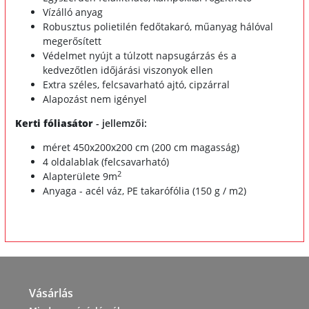
Vízálló anyag
Robusztus polietilén fedőtakaró, műanyag hálóval
megerősített
Védelmet nyújt a túlzott napsugárzás és a
kedvezőtlen időjárási viszonyok ellen
Extra széles, felcsavarható ajtó, cipzárral
Alapozást nem igényel
Kerti fóliasátor
- jellemzői:
méret 450x200x200 cm (200 cm magasság)
4 oldalablak (felcsavarható)
2
Alapterülete 9m
Anyaga - acél váz, PE takarófólia (150 g / m2)
Vásárlás