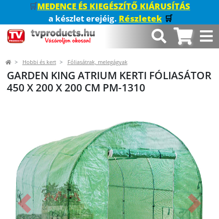
🛒
MEDENCE ÉS KIEGÉSZÍTŐ KIÁRUSÍTÁS
a készlet erejéig.
Részletek
🛒
Hobbi és kert
Fóliasátrak, melegágyak
GARDEN KING ATRIUM KERTI FÓLIASÁTOR
450 X 200 X 200 CM PM-1310
Előző
Követk