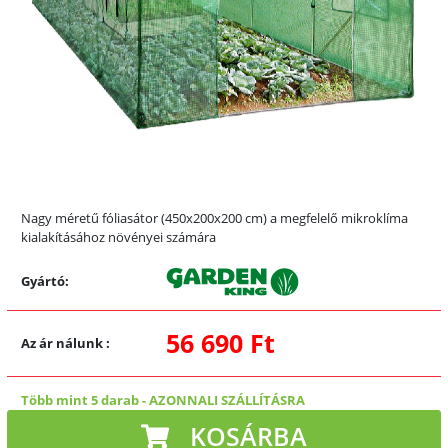
Nagy méretű fóliasátor (450x200x200 cm) a megfelelő mikroklíma
kialakításához növényei számára
Gyártó:
56 690 Ft
Az ár nálunk
:
Több mint 5 darab
-
AZONNALI SZÁLLÍTÁSRA
KOSÁRBA