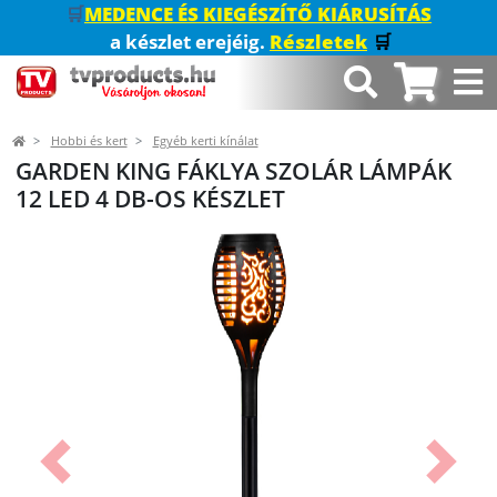
🛒
MEDENCE ÉS KIEGÉSZÍTŐ KIÁRUSÍTÁS
a készlet erejéig.
Részletek
🛒
Hobbi és kert
Egyéb kerti kínálat
GARDEN KING FÁKLYA SZOLÁR LÁMPÁK
12 LED 4 DB-OS KÉSZLET
Előző
Követk