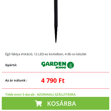
Égő fáklya imitáció, 12 LED-es kivitelben, 4 db-os készlet
Gyártó:
4 790 Ft
Az ár nálunk
:
Több mint 5 darab
-
AZONNALI SZÁLLÍTÁSRA
KOSÁRBA