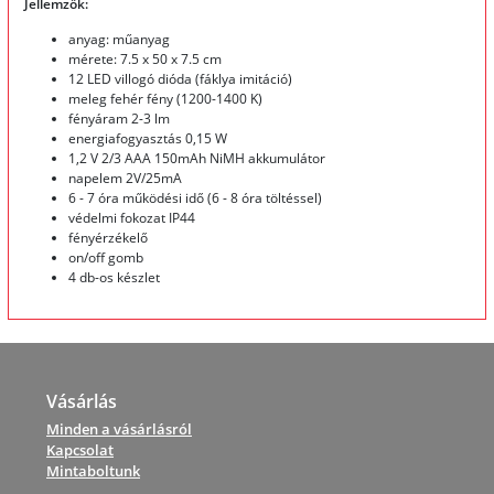
Jellemzők:
anyag: műanyag
mérete: 7.5 x 50 x 7.5 cm
12 LED villogó dióda (fáklya imitáció)
meleg fehér fény (1200-1400 K)
fényáram 2-3 lm
energiafogyasztás 0,15 W
1,2 V 2/3 AAA 150mAh NiMH akkumulátor
napelem 2V/25mA
6 - 7 óra működési idő (6 - 8 óra töltéssel)
védelmi fokozat IP44
fényérzékelő
on/off gomb
4 db-os készlet
Vásárlás
Minden a vásárlásról
Kapcsolat
Mintaboltunk