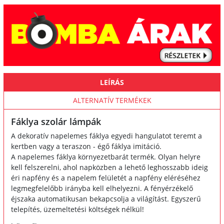
LEÍRÁS
ALTERNATÍV TERMÉKEK
Fáklya szolár lámpák
A dekoratív napelemes fáklya egyedi hangulatot teremt a
kertben vagy a teraszon - égő fáklya imitáció.
A napelemes fáklya környezetbarát termék. Olyan helyre
kell felszerelni, ahol napközben a lehető leghosszabb ideig
éri napfény és a napelem felületét a napfény eléréséhez
legmegfelelőbb irányba kell elhelyezni. A fényérzékelő
éjszaka automatikusan bekapcsolja a világítást. Egyszerű
telepítés, üzemeltetési költségek nélkül!