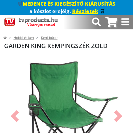
🛒
MEDENCE ÉS KIEGÉSZÍTŐ KIÁRUSÍTÁS
a készlet erejéig.
Részletek
🛒
Hobbi és kert
Kerti bútor
GARDEN KING KEMPINGSZÉK ZÖLD
Előző
Követk