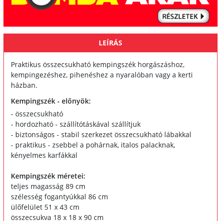
LEÍRÁS
Praktikus összecsukható kempingszék horgászáshoz,
kempingezéshez, pihenéshez a nyaralóban vagy a kerti
házban.
Kempingszék - előnyök:
- összecsukható
- hordozható - szállítótáskával szállítjuk
- biztonságos - stabil szerkezet összecsukható lábakkal
- praktikus - zsebbel a pohárnak, italos palacknak,
kényelmes karfákkal
Kempingszék méretei:
teljes magasság 89 cm
szélesség fogantyúkkal 86 cm
ülőfelület 51 x 43 cm
összecsukva 18 x 18 x 90 cm