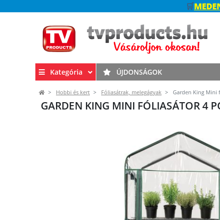
🛒
MEDEN
Kategória
ÚJDONSÁGOK
Hobbi és kert
Fóliasátrak, melegágyak
Garden King Mini f
GARDEN KING MINI FÓLIASÁTOR 4 PO