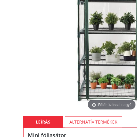
Föléhúzással nagyít
LEÍRÁS
ALTERNATÍV TERMÉKEK
Mini fóliasátor