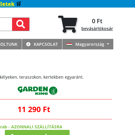
letek
🛒
0 Ft
bevásárlókosár
BOLTUNK
KAPCSOLAT
Magyarország
kélyeken, teraszokon, kertekben egyaránt.
11 290 Ft
arab
-
AZONNALI SZÁLLÍTÁSRA