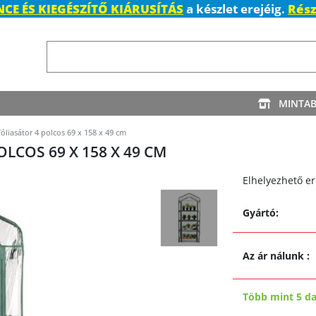
CE ÉS KIEGÉSZÍTŐ KIÁRUSÍTÁS
a készlet erejéig.
Rész
MINTA
óliasátor 4 polcos 69 x 158 x 49 cm
LCOS 69 X 158 X 49 CM
Elhelyezhető er
Gyártó:
Az ár nálunk
:
Több mint 5 d