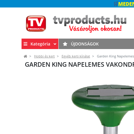
🛒
MEDEN
Kategória
ÚJDONSÁGOK
Hobbi és kert
Egyéb kerti kínálat
Garden King Napelemes 
GARDEN KING NAPELEMES VAKONDR