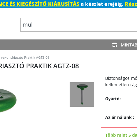
CE ÉS KIEGÉSZÍTŐ KIÁRUSÍTÁS
a készlet erejéig.
Rész
MINTA
vakondriasztó Praktik AGTZ-08
IASZTÓ PRAKTIK AGTZ-08
Biztonságos mód
kellemetlen rág
Gyártó:
Az ár nálunk
:
Több mint 5 d