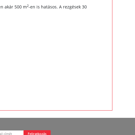
2
ően akár 500 m
-en is hatásos. A rezgések 30
Feliratkozás