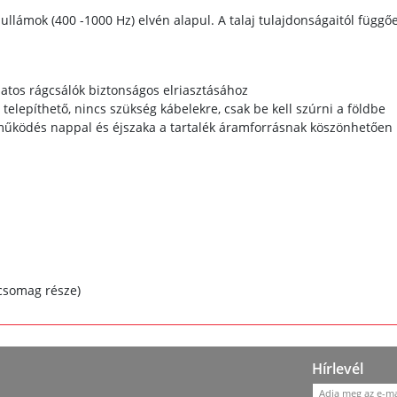
ullámok (400 -1000 Hz) elvén alapul. A talaj tulajdonságaitól függ
atos rágcsálók biztonságos elriasztásához
lepíthető, nincs szükség kábelekre, csak be kell szúrni a földbe
működés nappal és éjszaka a tartalék áramforrásnak köszönhetően
csomag része)
Hírlevél