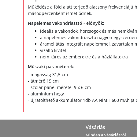
Működése a föld alatt terjedő alacsony frekvenciájú h
másodpercenként ismétlődnek.
Napelemes vakondriasztó - előnyök:
ideális a vakondok, hörcsögök és más nemkíván
a napelemes vakondriasztó nagyon egyszerűen te
áramellátás integrált napelemmel, zavartalan 
vízálló kivitel
nem káros az emberekre és a háziállatokra
Műszaki paraméterek:
- magasság 31,5 cm
- átmérő 15 cm
- szolár panel mérete 9 x 6 cm
- alumínium hegy
- újratölthető akkumulátor 1db AA NiMH 600 mAh (a 
Vásárlás
Minden a vásárlásról