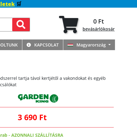
letek
🛒
0 Ft
bevásárlókosár
BOLTUNK
KAPCSOLAT
Magyarország
szerrel tartja távol kertjétől a vakondokat és egyéb
csálókat
3 690 Ft
arab
-
AZONNALI SZÁLLÍTÁSRA