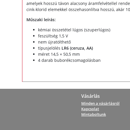
amelyek hosszú távon alacsony áramfelvétellel rendel
cink-klorid elemekkel összehasonlítva hosszú, akár 1
Műszaki leírás:
kémiai összetétel lúgos (szuperlúgos)
feszültség 1,5 V
nem újratölthető
típusjelölés
LR6 (ceruza, AA)
méret 14,5 × 50,5 mm
4 darab buborékcsomagolásban
Vásárlás
Minden a vásárlásról
Kapcsolat
Mintaboltunk