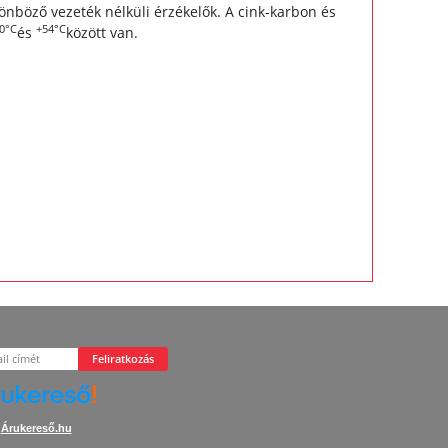
önböző vezeték nélküli érzékelők. A cink-karbon és
0°C
+54°C
és
között van.
Feliratkozás
Árukereső.hu