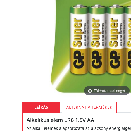
Föléhúzással nagyít
LEÍRÁS
ALTERNATÍV TERMÉKEK
Alkalikus elem LR6 1.5V AA
Az alkáli elemek alapsorozata az alacsony energiaigé