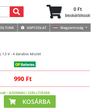
0 Ft
bevásárlókosár
BOLTUNK
KAPCSOLAT
Magyarország
, 1,5 V - 4 darabos készlet
990 Ft
arab
-
AZONNALI SZÁLLÍTÁSRA
KOSÁRBA