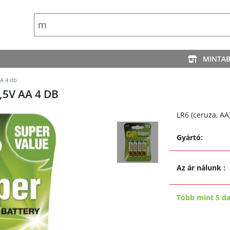
MINTA
AA 4 db
,5V AA 4 DB
LR6 (ceruza, AA)
Gyártó:
Az ár nálunk
:
Több mint 5 d