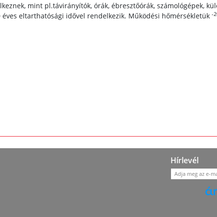
keznek, mint pl.távirányítók, órák, ébresztőórák, számológépek, kül
-2
0 éves eltarthatósági idővel rendelkezik. Működési hőmérsékletük
Hírlevél