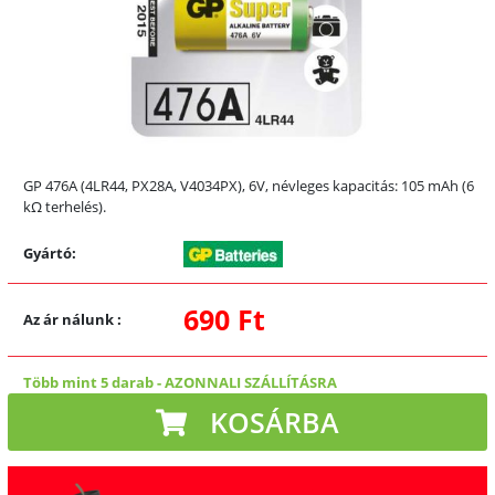
GP 476A (4LR44, PX28A, V4034PX), 6V, névleges kapacitás: 105 mAh (6
kΩ terhelés).
Gyártó:
690 Ft
Az ár nálunk
:
Több mint 5 darab
-
AZONNALI SZÁLLÍTÁSRA
KOSÁRBA