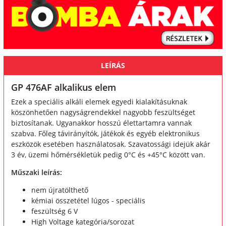
LEÍRÁS
GP 476AF alkalikus elem
Ezek a speciális alkáli elemek egyedi kialakításuknak
köszönhetően nagyságrendekkel nagyobb feszültséget
biztosítanak. Ugyanakkor hosszú élettartamra vannak
szabva. Főleg távirányítók, játékok és egyéb elektronikus
eszközök esetében használatosak. Szavatossági idejük akár
3 év, üzemi hőmérsékletük pedig 0°C és +45°C között van.
Műszaki leírás:
nem újratölthető
kémiai összetétel lúgos - speciális
feszültség 6 V
High Voltage kategória/sorozat