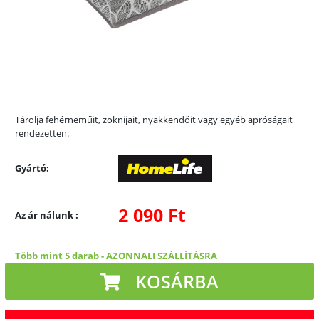
Tárolja fehérneműit, zoknijait, nyakkendőit vagy egyéb apróságait
rendezetten.
Gyártó:
2 090 Ft
Az ár nálunk
:
Több mint 5 darab
-
AZONNALI SZÁLLÍTÁSRA
KOSÁRBA