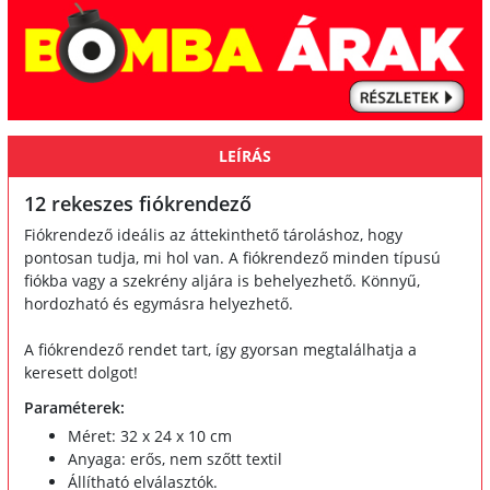
LEÍRÁS
12 rekeszes fiókrendező
Fiókrendező ideális az áttekinthető tároláshoz, hogy
pontosan tudja, mi hol van. A fiókrendező minden típusú
fiókba vagy a szekrény aljára is behelyezhető. Könnyű,
hordozható és egymásra helyezhető.
A fiókrendező rendet tart, így gyorsan megtalálhatja a
keresett dolgot!
Paraméterek:
Méret: 32 x 24 x 10 cm
Anyaga: erős, nem szőtt textil
Állítható elválasztók.