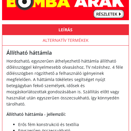
LEÍRÁS
ALTERNATÍV TERMÉKEK
Állítható háttámla
Hordozható, egyszerűen áthelyezhető háttámla állítható
dőlésszöggel kényelmesebb olvasáshoz, TV nézéshez. 4 féle
dőlésszögben rögzíthető a felhasználó igényeinek
megfelelően. A háttámla tökéletes segítséget nyújt
betegágyban fekvő személyek, idősek és
mozgáskorlátozottak gondozásában is. Szállítás előtt vagy
használat után egyszerűen összecsukható, így könnyedén
tárolható.
Állítható háttámla - jellemzői:
Erős fém konstrukció és textília
Egyszerűen összecsukható