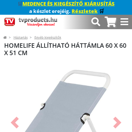
🛒
MEDENCE ÉS KIEGÉSZÍTŐ KIÁRUSÍTÁS
a készlet erejéig.
Részletek
🛒
Háztartás
Egyéb kiegészítők
HOMELIFE ÁLLÍTHATÓ HÁTTÁMLA 60 X 60
X 51 CM
Előző
Követk