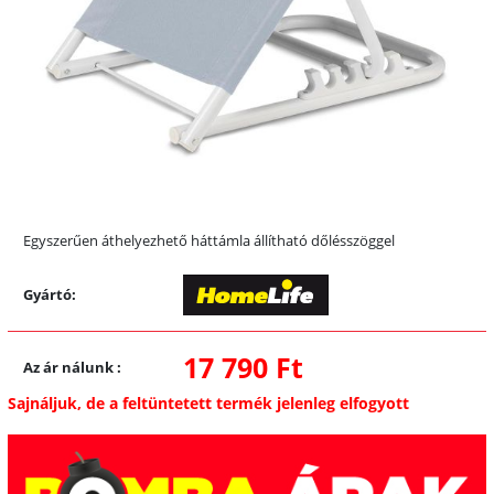
Egyszerűen áthelyezhető háttámla állítható dőlésszöggel
Gyártó:
17 790 Ft
Az ár nálunk
:
Sajnáljuk, de a feltüntetett termék jelenleg elfogyott