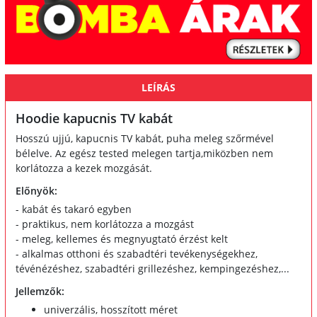
LEÍRÁS
Hoodie kapucnis TV kabát
Hosszú ujjú, kapucnis TV kabát, puha meleg szőrmével
bélelve. Az egész tested melegen tartja,miközben nem
korlátozza a kezek mozgását.
Előnyök:
- kabát és takaró egyben
- praktikus, nem korlátozza a mozgást
- meleg, kellemes és megnyugtató érzést kelt
- alkalmas otthoni és szabadtéri tevékenységekhez,
tévénézéshez, szabadtéri grillezéshez, kempingezéshez,...
Jellemzők:
univerzális, hosszított méret