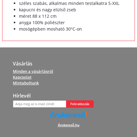
széles szabás, alkalmas minden testalkatra S-XXL
kapucni és nagy elülső zseb
méret 88 x 112 cm
anyga 100% poliészter
mosógépben mosható 30°C-on
Vásárlás
Minden a vásárlásról
Kapcsolat
Mintaboltunk
Hírlevél
Feliratkozás
Árukereső.hu