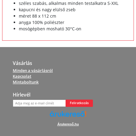
széles szabás, alkalmas minden testalkatra S-XXL
kapucni és nagy elülső zseb
méret 88 x 112 cm
anyga 100% poliészter
mosógépben mosható 30°C-on
Vásárlás
Minden a vásárlásról
Kapcsolat
Mintaboltunk
Hírlevél
Feliratkozás
Árukereső.hu