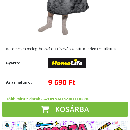
Kellemesen meleg, hosszított tévézős kabát, minden testalkatra
Gyártó:
9 690 Ft
Az ár nálunk
:
Több mint 5 darab
-
AZONNALI SZÁLLÍTÁSRA
KOSÁRBA