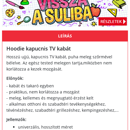
LEÍRÁS
Hoodie kapucnis TV kabát
Hosszú ujjú, kapucnis TV kabát, puha meleg szőrmével
bélelve. Az egész tested melegen tartja,miközben nem
korlátozza a kezek mozgását.
Előnyök:
- kabát és takaró egyben
- praktikus, nem korlátozza a mozgást
- meleg, kellemes és megnyugtató érzést kelt
- alkalmas otthoni és szabadtéri tevékenységekhez,
tévénézéshez, szabadtéri grillezéshez, kempingezéshez,...
Jellemzők:
univerzális, hosszított méret