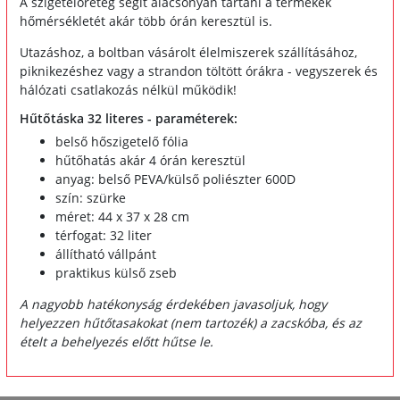
A szigetelőréteg segít alacsonyan tartani a termékek
hőmérsékletét akár több órán keresztül is.
Utazáshoz, a boltban vásárolt élelmiszerek szállításához,
piknikezéshez vagy a strandon töltött órákra - vegyszerek és
hálózati csatlakozás nélkül működik!
Hűtőtáska 32 literes - paraméterek:
belső hőszigetelő fólia
hűtőhatás akár 4 órán keresztül
anyag: belső PEVA/külső poliészter 600D
szín: szürke
méret: 44 x 37 x 28 cm
térfogat: 32 liter
állítható vállpánt
praktikus külső zseb
A nagyobb hatékonyság érdekében javasoljuk, hogy
helyezzen hűtőtasakokat (nem tartozék) a zacskóba, és az
ételt a behelyezés előtt hűtse le.