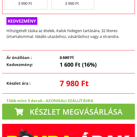
3 990 Ft
3 990 Ft
KEDVEZMÉNY
Hőszigetelt táska az ételek, italok hidegen tartására, 32 literes
űrtartalommal. Ideális utazáshoz, vásárláshoz vagy a strandra.
Ár önállóan
:
9 580 Ft
1 600 Ft (16%)
Kedvezmény
:
7 980 Ft
Készlet ára
:
Több mint 5 darab
-
AZONNALI SZÁLLÍTÁSRA
KÉSZLET MEGVÁSÁRLÁSA