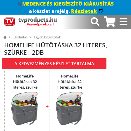
🛒
MEDENCE ÉS KIEGÉSZÍTŐ KIÁRUSÍTÁS
a készlet erejéig.
Részletek
🛒
Háztartás
Egyéb kiegészítők
HOMELIFE HŰTŐTÁSKA 32 LITERES,
SZÜRKE - 2DB
A KEDVEZMÉNYES KÉSZLET TARTALMA
HomeLife
HomeLife
Hűtőtáska 32
Hűtőtáska 32
literes, szürke
literes, szürke