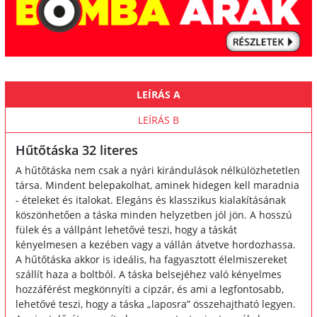
LEÍRÁS A
LEÍRÁS B
Hűtőtáska 32 literes
A hűtőtáska nem csak a nyári kirándulások nélkülözhetetlen
társa. Mindent belepakolhat, aminek hidegen kell maradnia
- ételeket és italokat. Elegáns és klasszikus kialakításának
köszönhetően a táska minden helyzetben jól jön. A hosszú
fülek és a vállpánt lehetővé teszi, hogy a táskát
kényelmesen a kezében vagy a vállán átvetve hordozhassa.
A hűtőtáska akkor is ideális, ha fagyasztott élelmiszereket
szállít haza a boltból. A táska belsejéhez való kényelmes
hozzáférést megkönnyíti a cipzár, és ami a legfontosabb,
lehetővé teszi, hogy a táska „laposra” összehajtható legyen.