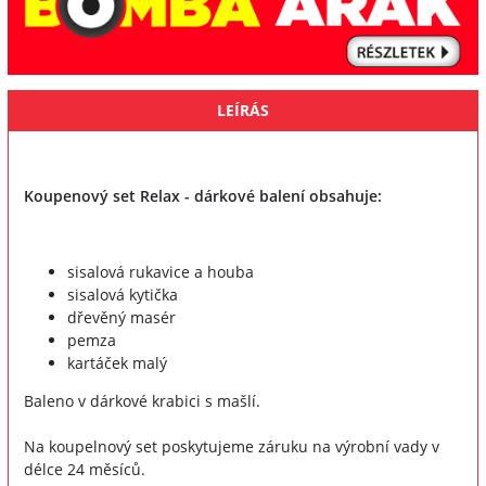
LEÍRÁS
Koupenový set Relax - dárkové balení obsahuje:
sisalová rukavice a houba
sisalová kytička
dřevěný masér
pemza
kartáček malý
Baleno v dárkové krabici s mašlí.
Na koupelnový set poskytujeme záruku na výrobní vady v
délce 24 měsíců.