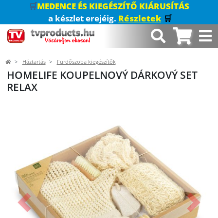
🛒
MEDENCE ÉS KIEGÉSZÍTŐ KIÁRUSÍTÁS
a készlet erejéig.
Részletek
🛒
Háztartás
Fürdőszoba kiegészítők
HOMELIFE KOUPELNOVÝ DÁRKOVÝ SET
RELAX
Előző
Követk