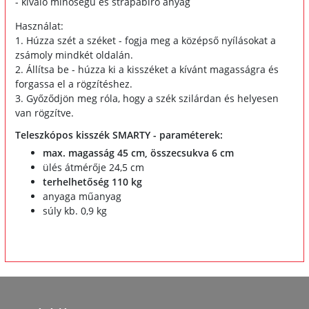
- kiváló minőségű és strapabíró anyag
Használat:
1. Húzza szét a széket - fogja meg a középső nyílásokat a
zsámoly mindkét oldalán.
2. Állítsa be - húzza ki a kisszéket a kívánt magasságra és
forgassa el a rögzítéshez.
3. Győződjön meg róla, hogy a szék szilárdan és helyesen
van rögzítve.
Teleszkópos kisszék SMARTY - paraméterek:
max. magasság 45 cm, összecsukva 6 cm
ülés átmérője 24,5 cm
terhelhetőség 110 kg
anyaga műanyag
súly kb. 0,9 kg