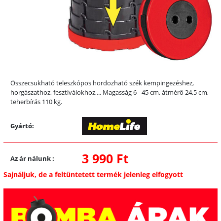
Összecsukható teleszkópos hordozható szék kempingezéshez,
horgászathoz, fesztiválokhoz,... Magasság 6 - 45 cm, átmérő 24,5 cm,
teherbírás 110 kg.
Gyártó:
3 990 Ft
Az ár nálunk
:
Sajnáljuk, de a feltüntetett termék jelenleg elfogyott