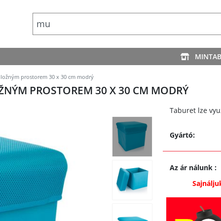
MINTA
 úložným prostorem 30 x 30 cm modrý
OŽNÝM PROSTOREM 30 X 30 CM MODRÝ
Taburet lze vyu
Gyártó:
Az ár nálunk
:
Sajnálju