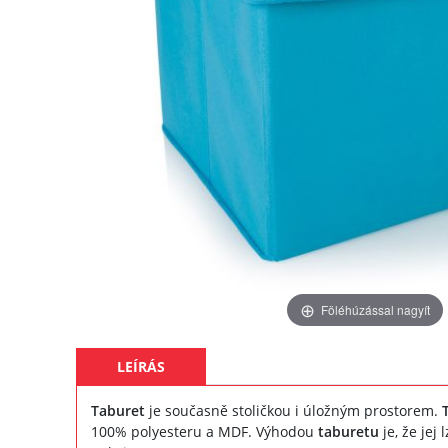
Föléhúzással nagyít
LEÍRÁS
Taburet
je současně stoličkou i úložným prostorem.
100% polyesteru a MDF. Výhodou
taburetu
je, že jej