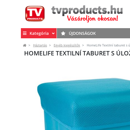
Kategória
ÚJDONSÁGOK
Háztartás
Egyéb kiegészítők
HomeLife Textilní taburet s
HOMELIFE TEXTILNÍ TABURET S ÚL