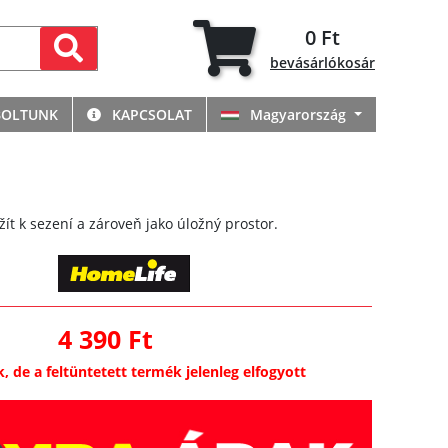
0 Ft
bevásárlókosár
BOLTUNK
KAPCSOLAT
Magyarország
žít k sezení a zároveň jako úložný prostor.
4 390 Ft
k, de a feltüntetett termék jelenleg elfogyott