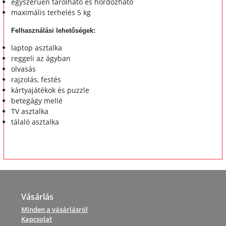
egyszerűen tárolható és hordozható
maximális terhelés 5 kg
Felhasználási lehetőségek:
laptop asztalka
reggeli az ágyban
olvasás
rajzolás, festés
kártyajátékok és puzzle
betegágy mellé
TV asztalka
tálaló asztalka
Vásárlás
Minden a vásárlásról
Kapcsolat