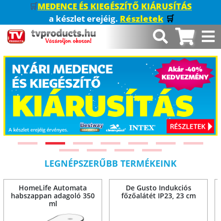
🛒
MEDENCE ÉS KIEGÉSZÍTŐ KIÁRUSÍTÁS
a készlet erejéig.
Részletek
🛒
LEGNÉPSZERŰBB TERMÉKEINK
HomeLife Automata
De Gusto Indukciós
habszappan adagoló 350
főzőalátét IP23, 23 cm
ml