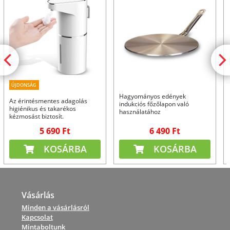
ÚJDONSÁG
Hagyományos edények
Az érintésmentes adagolás
indukciós főzőlapon való
higiénikus és takarékos
használatához
kézmosást biztosít.
5 690 Ft
6 490 Ft
KOSÁRBA
KOSÁRBA
Vásárlás
Minden a vásárlásról
Kapcsolat
Mintaboltunk