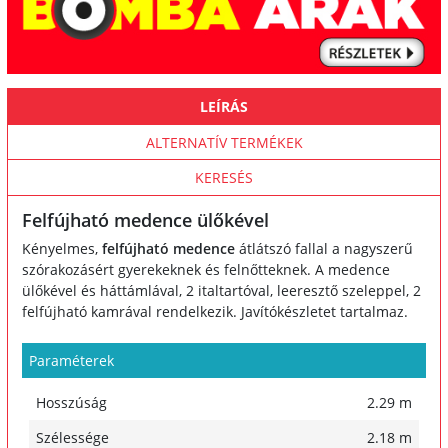
LEÍRÁS
ALTERNATÍV TERMÉKEK
KERESÉS
Felfújható medence ülőkével
Kényelmes,
felfújható medence
átlátszó fallal a nagyszerű
szórakozásért gyerekeknek és felnőtteknek. A medence
ülőkével és háttámlával, 2 italtartóval, leeresztő szeleppel, 2
felfújható kamrával rendelkezik. Javítókészletet tartalmaz.
Paraméterek
Hosszúság
2.29 m
Szélessége
2.18 m