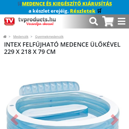
🛒
MEDENCE ÉS KIEGÉSZÍTŐ KIÁRUSÍTÁS
a készlet erejéig.
Részletek
🛒
Medencék
Gyermekmedencék
INTEX FELFÚJHATÓ MEDENCE ÜLŐKÉVEL
229 X 218 X 79 CM
Előző
Követk