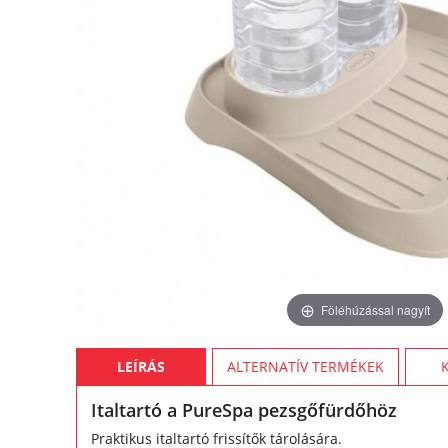
Föléhúzással nagyít
LEÍRÁS
ALTERNATÍV TERMÉKEK
Italtartó a PureSpa pezsgőfürdőhöz
Praktikus italtartó frissítők tárolására.