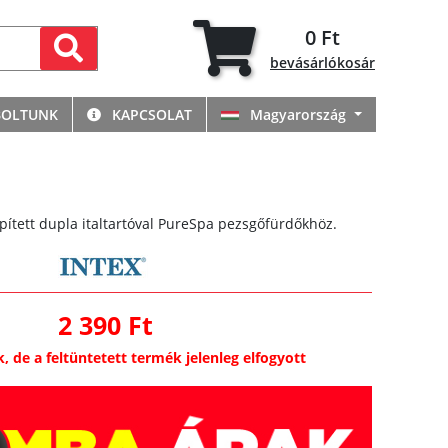
0 Ft
bevásárlókosár
BOLTUNK
KAPCSOLAT
Magyarország
pített dupla italtartóval PureSpa pezsgőfürdőkhöz.
2 390 Ft
k, de a feltüntetett termék jelenleg elfogyott