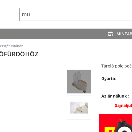
MINTA
 pezsgőfürdőhöz
SGŐFÜRDŐHÖZ
Tároló polc beé
Gyártó:
Az ár nálunk
:
Sajnálju