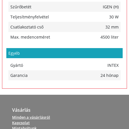
Szűrőbetét
IGEN (H)
Teljesítményfelvétel
30 W
Csatlakoztató cső
32 mm
Max. medenceméret
4500 liter
Egyéb
Gyártó
INTEX
Garancia
24 hónap
Vásárlás
Minden a vásárlásról
Kapcsolat
Mintaboltunk