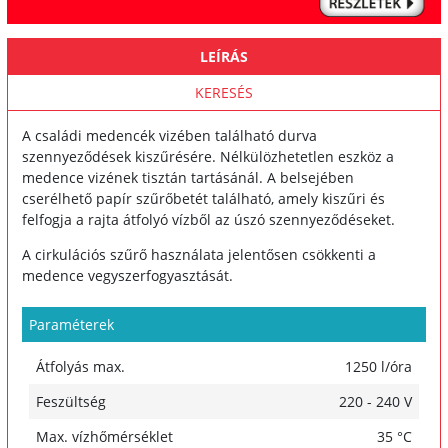
LEÍRÁS
KERESÉS
A családi medencék vizében található durva
szennyeződések kiszűrésére. Nélkülözhetetlen eszköz a
medence vizének tisztán tartásánál. A belsejében
cserélhető papír szűrőbetét található, amely kiszűri és
felfogja a rajta átfolyó vízből az úszó szennyeződéseket.
A cirkulációs szűrő használata jelentősen csökkenti a
medence vegyszerfogyasztását.
Paraméterek
Átfolyás max.
1250 l/óra
Feszültség
220 - 240 V
Max. vízhőmérséklet
35 °C