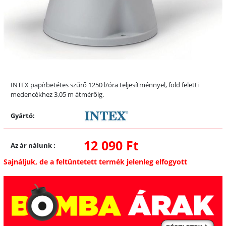
INTEX papírbetétes szűrő 1250 l/óra teljesítménnyel, föld feletti
medencékhez 3,05 m átmérőig.
Gyártó:
12 090 Ft
Az ár nálunk
:
Sajnáljuk, de a feltüntetett termék jelenleg elfogyott