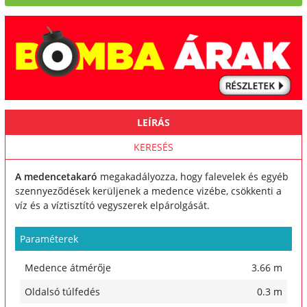
LEÍRÁS
KERESÉS
A medencetakaró
megakadályozza, hogy falevelek és egyéb
szennyeződések kerüljenek a medence vizébe, csökkenti a
víz és a víztisztító vegyszerek elpárolgását.
Paraméterek
Medence átmérője
3.66 m
Oldalsó túlfedés
0.3 m