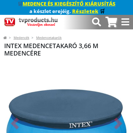
🛒
MEDENCE ÉS KIEGÉSZÍTŐ KIÁRUSÍTÁS
a készlet erejéig.
Részletek
🛒
Medencék
Medencetakarók
INTEX MEDENCETAKARÓ 3,66 M
MEDENCÉRE
Előző
Követk