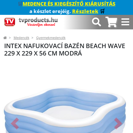
🛒
MEDENCE ÉS KIEGÉSZÍTŐ KIÁRUSÍTÁS
a készlet erejéig.
Részletek
🛒
Medencék
Gyermekmedencék
INTEX NAFUKOVACÍ BAZÉN BEACH WAVE
229 X 229 X 56 CM MODRÁ
Előző
Követk