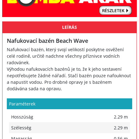
LEÍRÁS
Nafukovací bazén Beach Wave
Nafukovací bazén, který svojí velikostí poskytne osvěžení
celé rodině, určitě nadchne všechny příznivce vodních
radovánek.
Výhodou nafukovacích bazénů je to, že k jeho sestavení
nepotřebujete žádné nářadí. Stačí bazén pouze nafouknout
a napustit vodou. Pro drobné opravy je s bazénem
dodávána sada na opravu.
Paraméterek
Hosszúság
2.29 m
Szélesség
2.29 m
Magasság
0.56 m