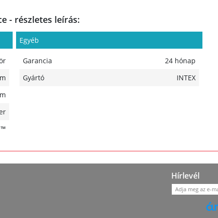
- részletes leírás:
Egyéb
ör
Garancia
24 hónap
 m
Gyártó
INTEX
 m
er
H™
Hírlevél