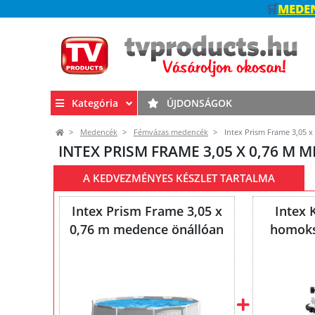
🛒
MEDEN
Kategória
ÚJDONSÁGOK
Medencék
Fémvázas medencék
Intex Prism Frame 3,05 
INTEX PRISM FRAME 3,05 X 0,76 M
A KEDVEZMÉNYES KÉSZLET TARTALMA
Intex Prism Frame 3,05 x
Intex
0,76 m medence önállóan
homoks