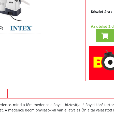
Készlet ára
:
Az utolsó 2 
Ft
ence, mind a fém medence előnyeit biztosítja. Előnyei közé tartozi
ret. A medence beömlőnyílásokkal van ellátva az Ön által választot