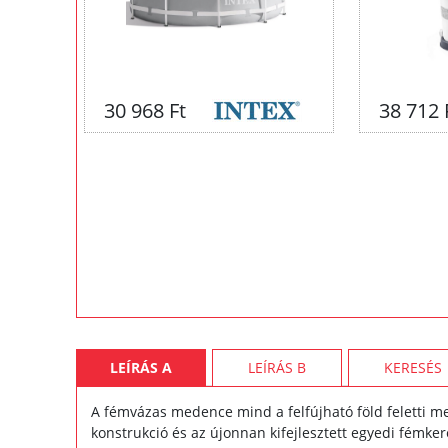
30 968 Ft
38 712 
LEÍRÁS A
LEÍRÁS B
KERESÉS
A fémvázas medence mind a felfújható föld feletti med
konstrukció és az újonnan kifejlesztett egyedi fémke