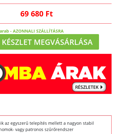
69 680 Ft
darab
-
AZONNALI SZÁLLÍTÁSRA
KÉSZLET MEGVÁSÁRLÁSA
k az egyszerű telepítés mellett a nagyon stabil
t homok- vagy patronos szűrőrendszer