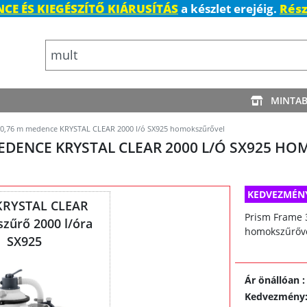
CE ÉS KIEGÉSZÍTŐ KIÁRUSÍTÁS
a készlet erejéig.
Rész
MINTA
x 0,76 m medence KRYSTAL CLEAR 2000 l/ó SX925 homokszűrővel
 MEDENCE KRYSTAL CLEAR 2000 L/Ó SX925 
KEDVEZMÉN
 KRYSTAL CLEAR
Prism Frame 
zűrő 2000 l/óra
homokszűrőve
SX925
Ár önállóan
:
Kedvezmény