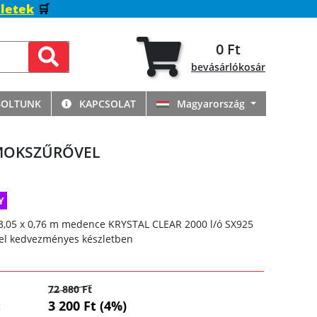
letek
🛒
0 Ft
bevásárlókosár
BOLTUNK
KAPCSOLAT
Magyarország
HOMOKSZŰRŐVEL
Y
3,05 x 0,76 m medence KRYSTAL CLEAR 2000 l/ó SX925
l kedvezményes készletben
72 880 Ft
3 200 Ft (4%)
: