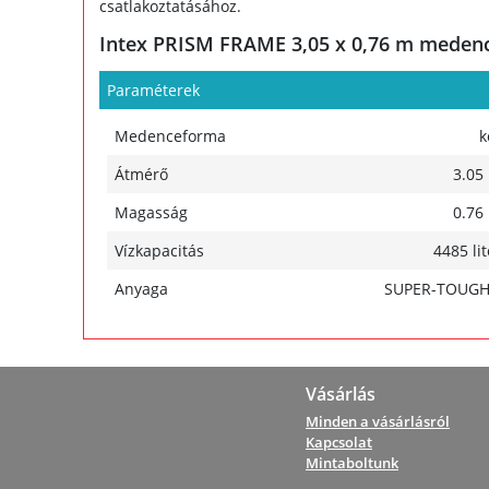
csatlakoztatásához.
Intex PRISM FRAME 3,05 x 0,76 m medence 
Paraméterek
Medenceforma
k
Átmérő
3.05
Magasság
0.76
Vízkapacitás
4485 lit
Anyaga
SUPER-TOUG
Vásárlás
Minden a vásárlásról
Kapcsolat
Mintaboltunk