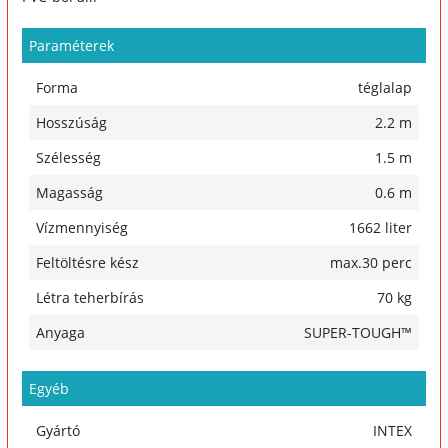
Paraméterek
Forma
téglalap
Hosszúság
2.2 m
Szélesség
1.5 m
Magasság
0.6 m
Vízmennyiség
1662 liter
Feltöltésre kész
max.30 perc
Létra teherbírás
70 kg
Anyaga
SUPER-TOUGH™
Egyéb
Gyártó
INTEX