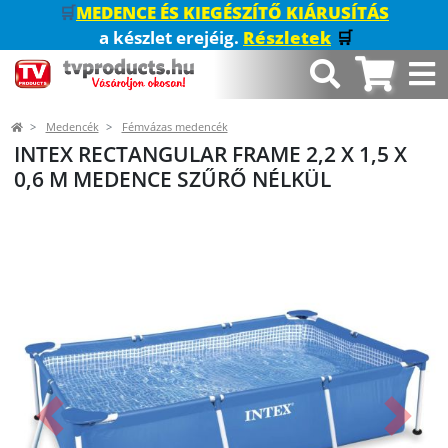
🛒
MEDENCE ÉS KIEGÉSZÍTŐ KIÁRUSÍTÁS
a készlet erejéig.
Részletek
🛒
Medencék
Fémvázas medencék
INTEX RECTANGULAR FRAME 2,2 X 1,5 X
0,6 M MEDENCE SZŰRŐ NÉLKÜL
Előző
Követk