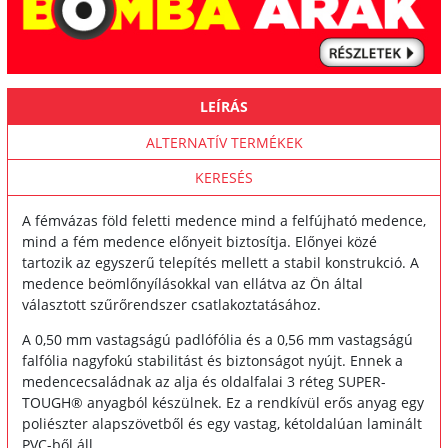
LEÍRÁS
ALTERNATÍV TERMÉKEK
KERESÉS
A fémvázas föld feletti medence mind a felfújható medence,
mind a fém medence előnyeit biztosítja. Előnyei közé
tartozik az egyszerű telepítés mellett a stabil konstrukció. A
medence beömlőnyílásokkal van ellátva az Ön által
választott szűrőrendszer csatlakoztatásához.
A 0,50 mm vastagságú padlófólia és a 0,56 mm vastagságú
falfólia nagyfokú stabilitást és biztonságot nyújt. Ennek a
medencecsaládnak az alja és oldalfalai 3 réteg SUPER-
TOUGH® anyagból készülnek. Ez a rendkívül erős anyag egy
poliészter alapszövetből és egy vastag, kétoldalúan laminált
PVC-ből áll.