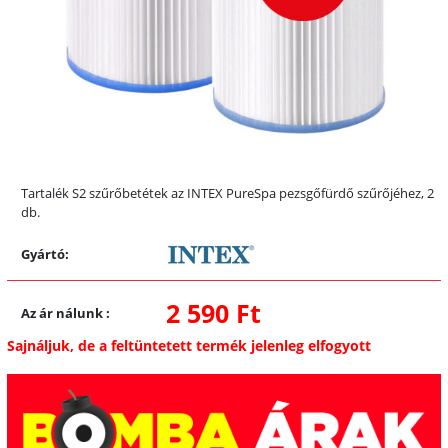
Tartalék S2 szűrőbetétek az INTEX PureSpa pezsgőfürdő szűrőjéhez, 2
db.
Gyártó:
2 590 Ft
Az ár nálunk
:
Sajnáljuk, de a feltüntetett termék jelenleg elfogyott