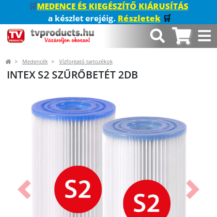
🛒
MEDENCE ÉS KIEGÉSZÍTŐ KIÁRUSÍTÁS
a készlet erejéig.
Részletek
🛒
Medencék
Vízforgató tartozékok
INTEX S2 SZŰRŐBETÉT 2DB
Előző
Követk