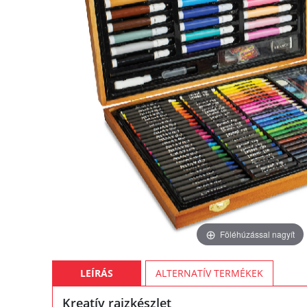
Föléhúzással nagyít
LEÍRÁS
ALTERNATÍV TERMÉKEK
Kreatív rajzkészlet