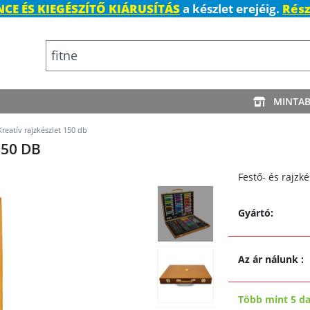
CE ÉS KIEGÉSZÍTŐ KIÁRUSÍTÁS
a készlet erejéig.
Rész
MINTA
reatív rajzkészlet 150 db
150 DB
Festő- és rajzk
Gyártó:
Az ár nálunk
:
Több mint 5 d