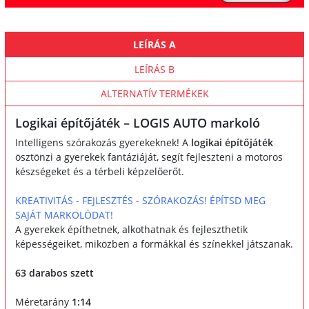
LEÍRÁS A
LEÍRÁS B
ALTERNATÍV TERMÉKEK
Logikai építőjáték – LOGIS AUTO markoló
Intelligens szórakozás gyerekeknek! A
logikai építőjáték
ösztönzi a gyerekek fantáziáját, segít fejleszteni a motoros
készségeket és a térbeli képzelőerőt.
KREATIVITÁS - FEJLESZTÉS - SZÓRAKOZÁS! ÉPÍTSD MEG
SAJÁT MARKOLÓDAT!
A gyerekek építhetnek, alkothatnak és fejleszthetik
képességeiket, miközben a formákkal és színekkel játszanak.
63 darabos szett
Méretarány
1:14