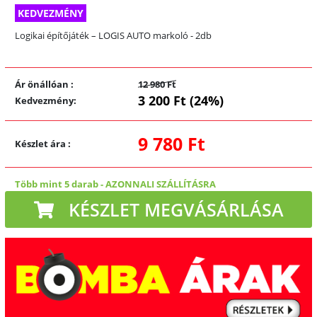
KEDVEZMÉNY
Logikai építőjáték – LOGIS AUTO markoló - 2db
Ár önállóan
:
12 980 Ft
3 200 Ft (24%)
Kedvezmény
:
9 780 Ft
Készlet ára
:
Több mint 5 darab
-
AZONNALI SZÁLLÍTÁSRA
KÉSZLET MEGVÁSÁRLÁSA